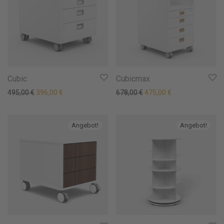
Cubic
Cubicmax
Ursprünglicher Preis war: 495,00 €
Aktueller Preis ist: 396,00 €.
Ursprünglicher Preis war:
Aktueller Preis is
495,00
€
396,00
€
678,00
€
475,00
€
Angebot!
Angebot!