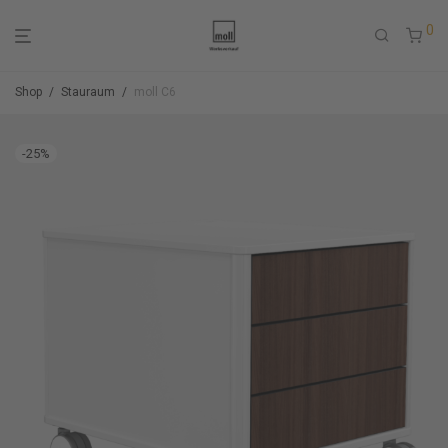
0
Shop
/
Stauraum
/
moll C6
-
25
%