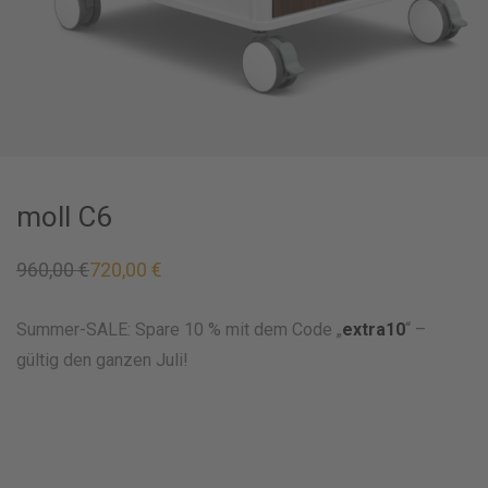
moll C6
960,00
€
720,00
€
Ursprünglicher
Aktueller
Preis
Preis
war:
ist:
960,00 €
720,00 €.
Summer-SALE: Spare 10 % mit dem Code „
extra10
“ –
gültig den ganzen Juli!