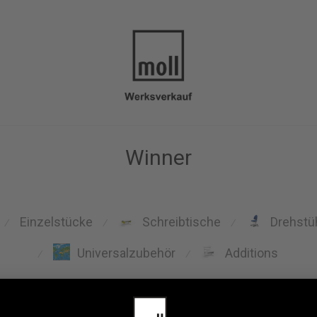
Winner
Einzelstücke
Schreibtische
Drehstü
⁄
⁄
⁄
Universalzubehör
Additions
⁄
⁄
mpion
Winner
Joker
Bandit