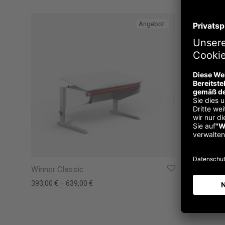
Angebot!
Winner Classic
Winner Co
393,00
€
–
639,00
€
466,00
€
–