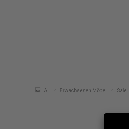
Erwachsenen Möbel
Sale
All
⁄
⁄
Cha