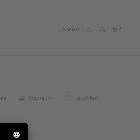
0
Kontakt
hle
Stauraum
Leuchten
⁄
⁄
Sprinter