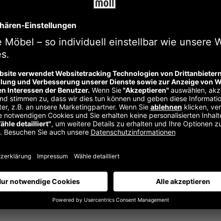
Angebot!
mfort
711,00
€