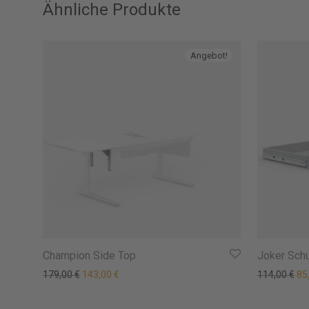
Ähnliche Produkte
Angebot!
Champion Side Top
Joker Sch
Ursprünglicher Preis war: 179,00 €
Aktueller Preis ist: 143,00 €.
Urs
179,00
€
143,00
€
114,00
€
85