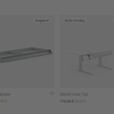
Angebot!
ublade
Bandit Side Top
prünglicher Preis war: 114,00 €
Aktueller Preis ist: 85,50 €.
Ursprünglicher Preis war
Aktueller Preis ist
,50
€
116,00
€
93,00
€