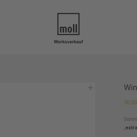
Win
50,0
Summe
„
extr