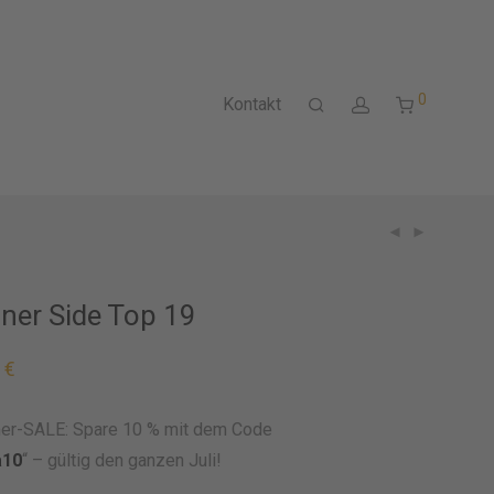
0
Kontakt
ner Side Top 19
0
€
r-SALE: Spare 10 % mit dem Code
a10
“ – gültig den ganzen Juli!