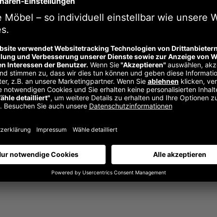
chreibung
Zusätzliche Informationen
Im Werksverkauf w
 nur ein paar Hefte, dann jede Menge Bücher und schließlich ei
 sowohl nach links als auch nach rechts vergrößert werden.
Artikelnummer:
n. v.
Kategorie:
Additions