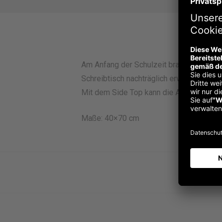
Bes
Am Anfang der Schulzeit brauchen Kinder
Schreibtisch nachträglich erweitern kann.
Mit dem Side Top kann die Arbeitsplatte
Maße: 40×70 cm