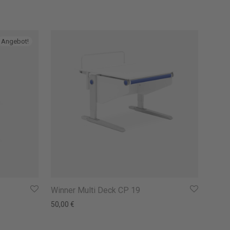
Angebot!
Winner Multi Deck CP 19
: 116,00 €
: 93,00 €.
50,00
€