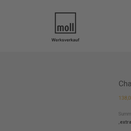
Cha
138,
Summe
„
extr