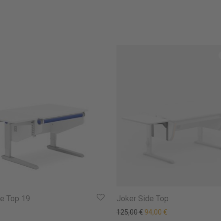
de Top 19
Joker Side Top
Ursprünglicher Preis war
Aktueller Preis ist
125,00
€
94,00
€