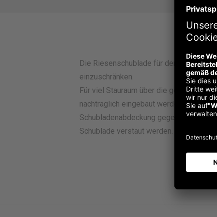
Die Riesenschublade für den Champion sch
einzuschränken.
Für viel Stauraum über die gesamte Tisch
nachträglich eingebaut werden, ohne da
Schubladenabdeckung gegen Staub ergänz
Schublade verstaut werden.