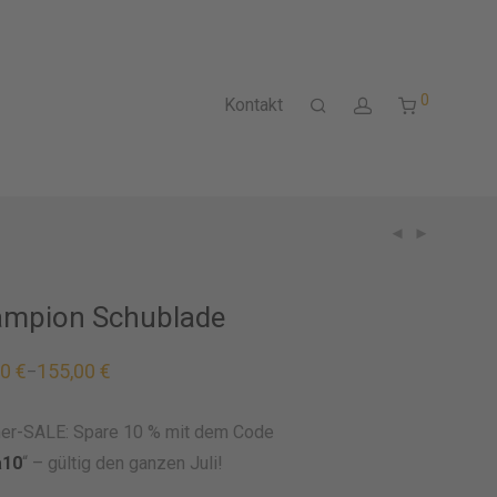
0
Kontakt
mpion Schublade
00
€
155,00
€
–
r-SALE: Spare 10 % mit dem Code
a10
“ – gültig den ganzen Juli!