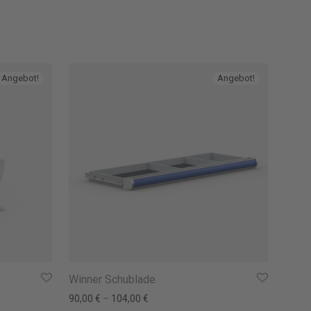
Angebot!
Angebot!
Winner Schublade
: 125,00 €
: 94,00 €.
90,00
€
–
104,00
€