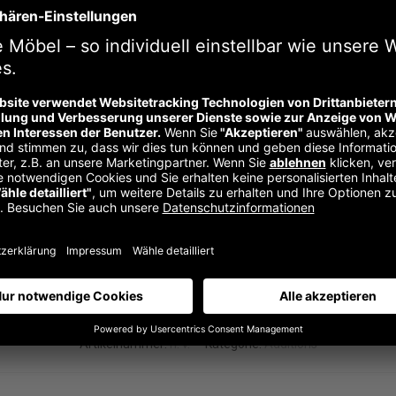
Beschreibung
Zusätzliche Informationen
afft zusätzlichen Stauraum für alles, was der Schulalltag so mit
breite. Mit gerillten Schaumstoffeinlagen, damit Stifte nicht v
ss der Tisch dafür auseinandergebaut werden muss. Optional ka
t werden. Für Kleinteile wie etwa Büroklammern kann das optio
Artikelnummer:
n. v.
Kategorie:
Additions