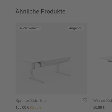
Ähnliche Produkte
Angebot!
Sprinter Side Top
Winner Si
Ursprünglicher Preis war: 100,00 €
Aktueller Preis ist: 80,00 €.
100,00
€
80,00
€
50,00
€