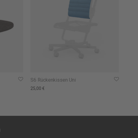
S6 Rückenkissen Uni
22,00 €
 17,60 €.
25,00
€
g