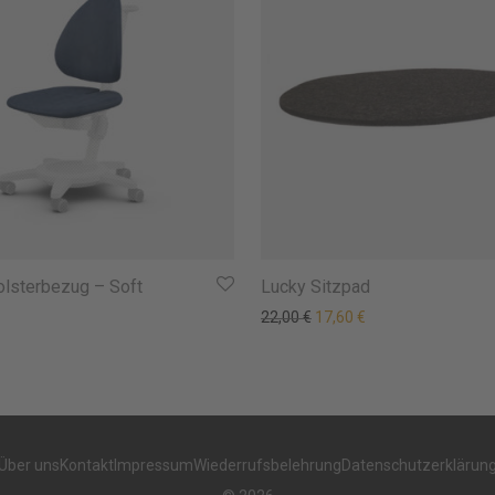
lsterbezug – Soft
Lucky Sitzpad
Ursprünglicher Preis war: 
Aktueller Preis ist:
22,00
€
17,60
€
Über uns
Kontakt
Impressum
Wiederrufsbelehrung
Datenschutzerklärun