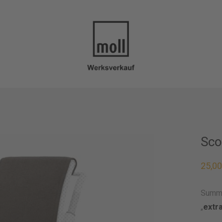
Sco
25,0
Summe
„
extr