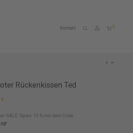
0
Kontakt
oter Rückenkissen Ted
0
€
r-SALE: Spare 10 % mit dem Code
a10
“