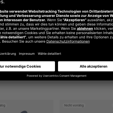
Zusätzliche Informationen
Ted Cobalt, Ted Copper, Ted Leaf, Ted Maygreen, Ted Ocra, Ted
Artikelnummer:
n. v.
Kategorie:
Drehstühle