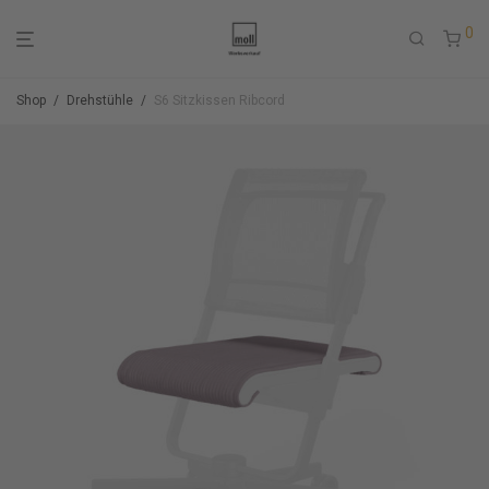
0
Shop
/
Drehstühle
/
S6 Sitzkissen Ribcord