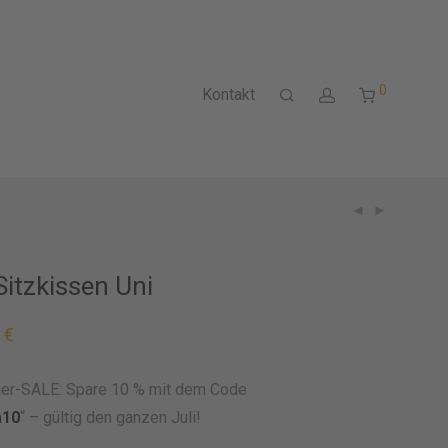
0
Kontakt
Sitzkissen Uni
0
€
r-SALE: Spare 10 % mit dem Code
a10
“ – gültig den ganzen Juli!