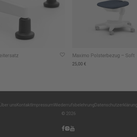
eitersatz
Maximo Polsterbezug – Soft
25,00
€
Über uns
Kontakt
Impressum
Wiederrufsbelehrung
Datenschutzerklärun
©
2026