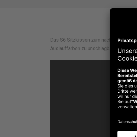
Bes
Das S6 Sitzkissen zum nachbestellen. Ki
Auslauffarben zu unschlagbaren Preisen a