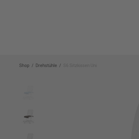
Shop
/
Drehstühle
/
S6 Sitzkissen Uni