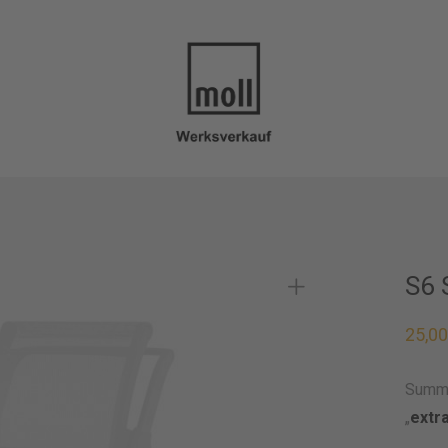
S6 
25,0
Summe
„
extr