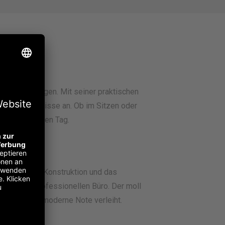
nes Design legen. Mit seiner praktischen
rbeitsbedürfnisse an. Ob im Sitzen oder
über den ganzen Tag.
Die robuste Konstruktion und das
e oder im professionellen Büro. Der moll
sbereich eine moderne Note verleiht.