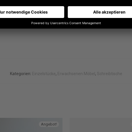
f
 ein Fotoshooting verwendet wurde und nun im Werksverkauf zum 
gen, höhenverstellbaren Schreibtisch zu einem attraktiven Preis
Kategorien:
Einzelstücke
,
Erwachsenen Möbel
,
Schreibtische
Angebot!