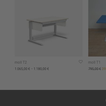
moll T2
moll T1
Urs
1.065,00
€
–
1.180,00
€
795,00
€
39