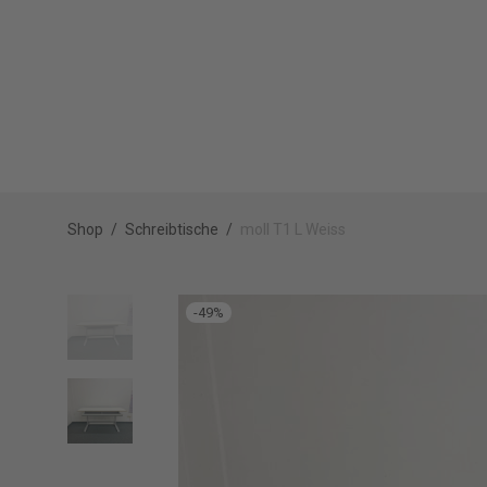
Shop
/
Schreibtische
/
moll T1 L Weiss
-
49
%