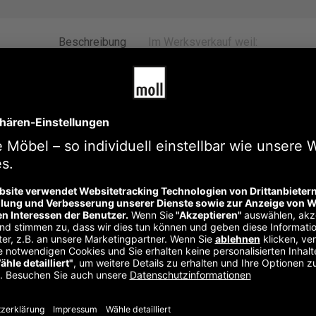
Beschreibung
Im Werksverkauf weil:
tellbarer Schreibtisch für Erwachsene
Schreibtisch für Erwachsene, die Wert auf Flexibilität und moder
el gesteuert wird, passt sich dieser Tisch individuell an Ihre A
rgonomische Haltung und fördert so eine gesunde Arbeitsweise 
ag
nnen Sie den Tisch schnell und ohne großen Aufwand anpassen. 
 sich harmonisch in jedes Arbeitsumfeld ein, sei es im Homeoffic
btisch, sondern auch ein stilvolles Möbelstück, das Ihrem Arbeit