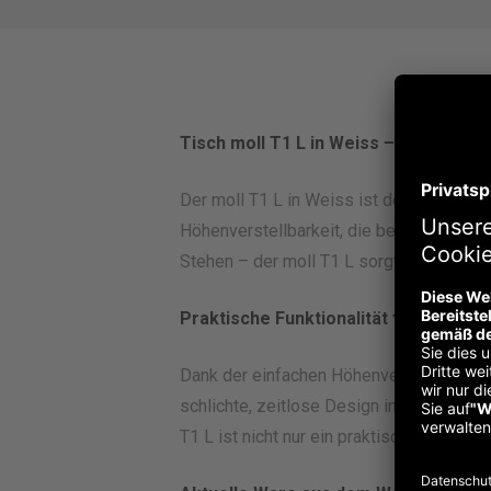
Tisch moll T1 L in Weiss – Höhenvers
Der moll T1 L in Weiss ist der perfekte 
Höhenverstellbarkeit, die bequem per Heb
Stehen – der moll T1 L sorgt für eine e
Praktische Funktionalität für den Allt
Dank der einfachen Höhenverstellung kö
schlichte, zeitlose Design in Grau fügen
T1 L ist nicht nur ein praktischer Schrei