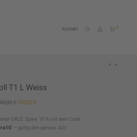
0
Kontakt
ll T1 L Weiss
45,00
€
795,00
€
rünglicher
eller
s
s
5,00 €
00 €.
mer-SALE: Spare 10 % mit dem Code
tra10
“ – gültig den ganzen Juli!