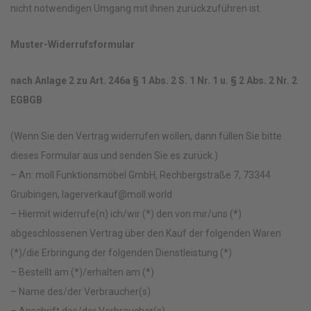
nicht notwendigen Umgang mit ihnen zurückzuführen ist.
Muster-Widerrufsformular
nach Anlage 2 zu Art. 246a § 1 Abs. 2 S. 1 Nr. 1 u. § 2 Abs. 2 Nr. 2
EGBGB
(Wenn Sie den Vertrag widerrufen wollen, dann füllen Sie bitte
dieses Formular aus und senden Sie es zurück.)
– An: moll Funktionsmöbel GmbH, Rechbergstraße 7, 73344
Gruibingen, lagerverkauf@moll.world
– Hiermit widerrufe(n) ich/wir (*) den von mir/uns (*)
abgeschlossenen Vertrag über den Kauf der folgenden Waren
(*)/die Erbringung der folgenden Dienstleistung (*)
– Bestellt am (*)/erhalten am (*)
– Name des/der Verbraucher(s)