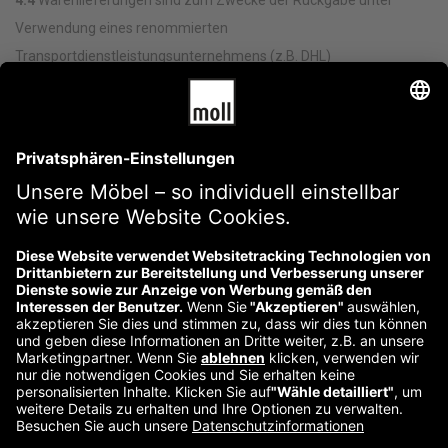
4.4
Warenlieferungen sind zum Zwecke der Rückgabe unter
Verwendung eines renommierten
Transportdienstleistungsunternehmens (z.B. DHL)
zurückzusenden. Unfreie Warensendungen zum Zwecke der
Rückgabe werden zwar angenommen, jedoch trägt der Kunde
diese Kosten der Rücksendung. Der Kunde hat jedoch die
Möglichkeit einer kostenlosen Rücksendung von Paketen, sofern
er nach Maßgabe von Ziff. 4.5 dieser AGB verfährt.
4.5
Die im Zusammenhang mit einer Rückgabe entstehenden
Rücksendekosten von Pakten übernimmt moll dergestalt, als der
Kunde die von moll zuvor übersandte kostenlose Paketmarke
(DHL) für die Rücksendung genutzt hat.
Über uns
Kontakt
Impressum