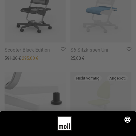
Scooter Black Edition
S6 Sitzkissen Uni
Ursprünglicher Preis war: 591,00 €
Aktueller Preis ist: 295,00 €.
591,00
€
295,00
€
25,00
€
Angebot!