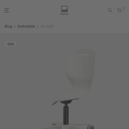
0
Shop
/
Drehstühle
/
S3 Weiß
-
30
%