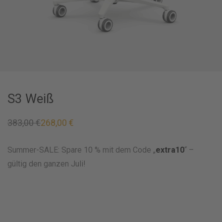
S3 Weiß
383,00
€
268,00
€
Ursprünglicher
Aktueller
Preis
Preis
war:
ist:
383,00 €
268,00 €.
Summer-SALE: Spare 10 % mit dem Code „
extra10
“ –
gültig den ganzen Juli!