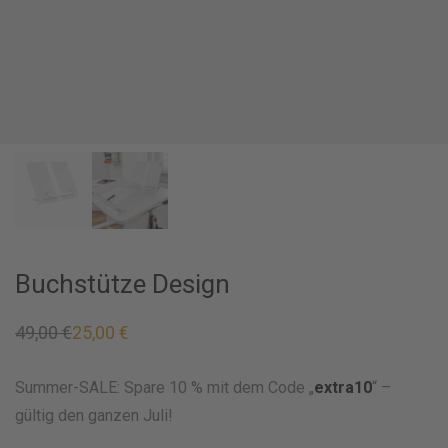
Buchstütze Design
49,00
€
25,00
€
Ursprünglicher
Aktueller
Preis
Preis
war:
ist:
49,00 €
25,00 €.
Summer-SALE: Spare 10 % mit dem Code „
extra10
“ –
gültig den ganzen Juli!