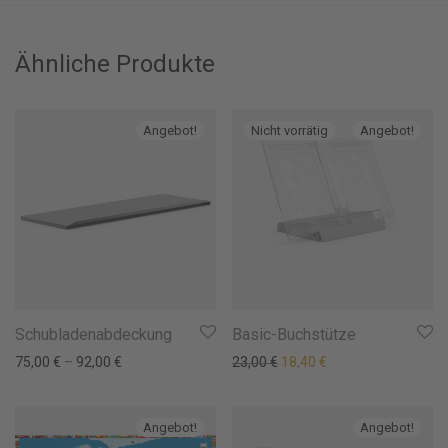
Ähnliche Produkte
Angebot!
Angebot!
Schubladenabdeckung
Basic-Buchstütze
Ursprünglicher Preis war: 
Aktueller Preis ist: 
75,00
€
–
92,00
€
23,00
€
18,40
€
Angebot!
Angebot!