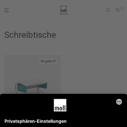
0
Schreibtische
Angebot!
Champion Classic
598,00
€
–
844,00
€