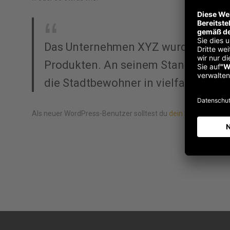
Das Unternehmen XYZ wurde 1971 geg
Produkten. An seinem Standort in ei
die Stadtbewohner in vielfacher Hin
Als neuer WordPress-Benutzer solltest du
dein Dashboard
auf