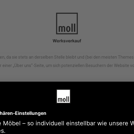
ägen, da sie stets an derselben Stelle bleibt und (bei den meisten Theme
einer „Über uns“-Seite, um sich potenziellen Besuchern der Website vo
adkurier, nachts bin ich ein aufstrebender Sc
inen großen Hund namens Jack, mag Piña Cola