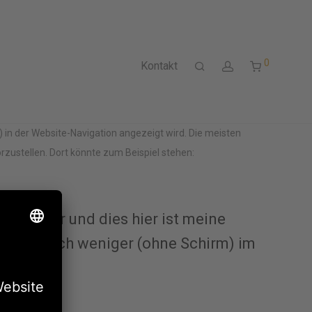
0
Kontakt
s) in der Website-Navigation angezeigt wird. Die meisten
rzustellen. Dort könnte zum Beispiel stehen:
hauspieler und dies hier ist meine
das, jedoch weniger (ohne Schirm) im